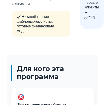
первые
инструменты.
клиенты
→
доход
Никакой теории —
шаблоны, чек-листы,
готовые финансовые
модели
Для кого эта
программа
Тем, кто хочет начать быстро