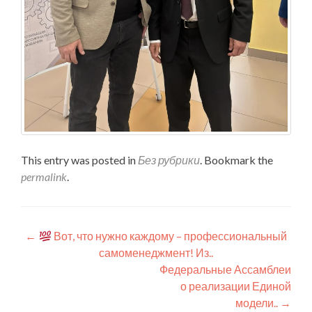
This entry was posted in
Без рубрики
. Bookmark the
permalink
.
Навигация
←
Вот, что нужно каждому – профессиональный
самоменеджмент! Из..
по
Федеральные Ассамблеи
записям
о реализации Единой
модели..
→