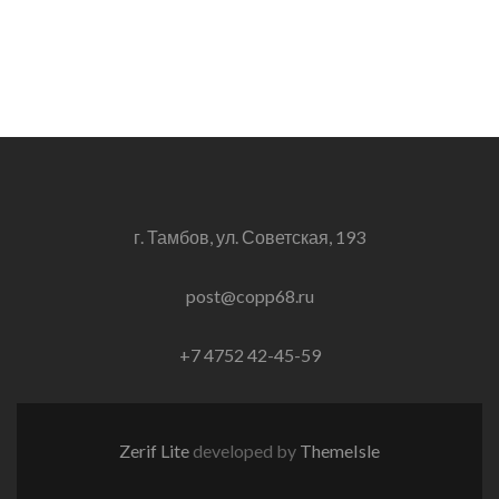
г. Тамбов, ул. Советская, 193
post@copp68.ru
+7 4752 42-45-59
Zerif Lite
developed by
ThemeIsle