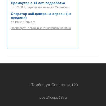
Промоутер с 14 лет, подработка
от 57500 ₽, Верещавин Алексей Сергеевич
Оператор call-центра на опросы (не
продажи)
от 190 ₽, Социс-М
Посмотреть остальные 20 вакансий на hh.ru
г. Тамбов, ул. Советская, 193
post@copp68.ru