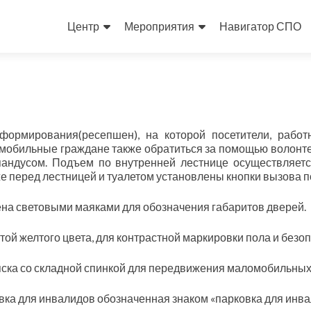
Skip
to
Центр
Мероприятия
Навигатор СПО
content
ормирования(ресепшен), на которой посетители, работ
омобильные граждане также обратиться за помощью волонте
пандусом. Подъем по внутренней лестнице осуществляет
кже перед лестницей и туалетом установлены кнопки вызова 
а световыми маяками для обозначения габаритов дверей.
й желтого цвета, для контрастной маркировки пола и безо
яска со складной спинкой для передвижения маломобильных
вка для инвалидов обозначенная знаком «парковка для инва